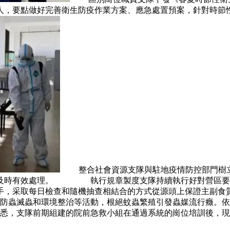
任人，要點做好完善衛生防疫作業方案、應急處置預案，針對
整合社會資源支隊與駐地疫情防控部門樹立
間及時有效處理。 執行規章製度支隊持續執行好對營區要點
手，采取每日檢查和隨機抽查相結合的方式從源頭上保證主副食
滅蟲和環境整治等活動，根絕蚊蟲繁殖引發蟲媒流行癥。依據
支隊前期組建的院前急救小組在通過系統的崗位培訓後，現在