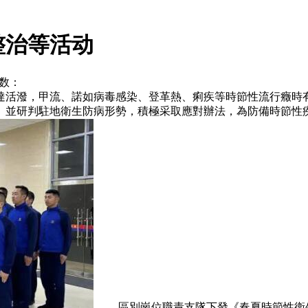
整治等活动
次数：
活潑，甲流、諾如病毒感染、登革熱、痢疾等時節性流行癥時有
法》並研判駐地衛生防病形勢，積極采取應對辦法，為防備時
區別崗位職責支隊下發《春夏時節性衛生