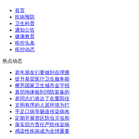
首页
疾病预防
卫生科普
通知公告
健康教育
疾控头条
疾控动态
热点动态
老年朋友们要做到合理膳
提升基层医疗卫生服务能
擦亮国家卫生城市金字招
真切地体验到消防装备的
老同志们表达了在重阳佳
文明有序的人居环境为打
手足口病等肠道传染病布
定期开展营区防虫灭虫和
落实四方责任严防传染病
感染性疾病成为全球重要