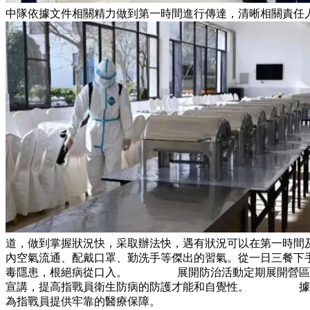
中隊依據文件相關精力做到第一時間進行傳達，清晰相關責
道，做到掌握狀況快，采取辦法快，遇有狀況可以在第一時
內空氣流通、配戴口罩、勤洗手等傑出的習氣。從一日三餐下
毒隱患，根絕病從口入。 展開防治活動定期展開營區防蟲
宣講，提高指戰員衛生防病的防護才能和自覺性。 據悉，
為指戰員提供牢靠的醫療保障。